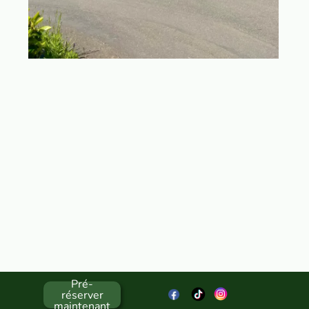
Pré-
réserver
maintenant